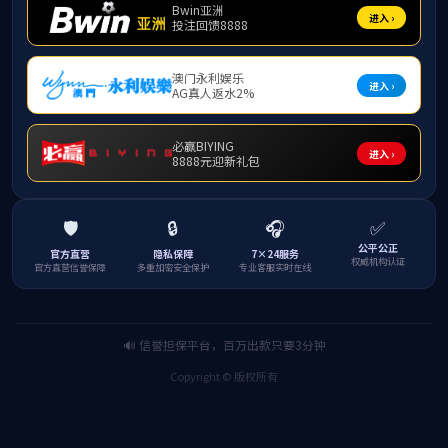
2020-03
信、来电、来访等形式，向公司党委会反映公示对象在政治思
入党申请人公示为了加强对发展党员工作的民主监督，保证发展
想、纪律作风、现实表现等方面存在的问题。反映情况和问题
新党员的质量，现将入党申请人郭润禧等65位同志的有关情况进
必...
行公示，具体情况附后。公示时间为2020年3月5日至2020年3月
11日（5个工作日）。公示期限内，个人和单位均可通过来信、
18
​英国上市公司365员工党员受聘为东正社区党工委
来电、来访等形式，向公司党委会反映公示对象在政治思想、纪
2019-11
律作风、现实表现等方面存在的问题。反映情况和问题必须实事
书记助理
求是、客观公正。受理党支部：公司党委会地址...
11月14日下午，东正社区党工委书记老员工助理聘任仪式在东正
社区顺利举行。莞城校区党工委书记、管委会常务副主任刘健，​
公司党委书记杨继学，东正社区党工委书记苏健翔和​英国上市公
司365员工党员袁中庭等人出席了聘任仪式。刘键书记指出，在
12
中共365英国上市集团第三次代表大会名词解释
校老员工党员挂职社区书记助理是积极贯彻落实党的十九届四中
2019-11
全会精神和学校第三次党代会精神，是推动学校与街道深度融合
10月25日-27日，中国共产党365英国上市集团第三次代表大会在
和实现社区多元治理的典型示范。杨继学书记表示，英国上市公
松山湖校区学术会议中心召开，公司党委书记成洪波同志代表中
司365大学...
共365英国上市集团第二届委员会作了题为《高举新时代改革开
放旗帜 为加快建成新型高水平理工科大学而努力奋斗》的报告。
10
公司党委国际商管系员工党支部召开支部大会
报告提出了很多名词，我们来一起看看他们的涵义吧：三区叠
2019-11
加：粤港澳大湾区建设、深圳建设中国特色社会主义先行示范
11月8日，公司党委国际商管系员工党支部于莞城校区2209课室
区、东莞建设广东省制造业供给侧结构性改革创新实验区同时全
召开了国际商管系员工党支部大会，讨论发展对象转预备和预备
面展开。双一流：...
党员转正的问题。参加本次会议的有国际商管系员工党支部书记
邓武均同志、国际商管系员工党支部组织委员熊涛同志、国际商
管系员工党支部纪检委员、宣传委员张颖君同志以及全体员工党
上页
1
2
3
4
5
6
员和入党积极分子。本次会议应出席的中共党员19人，其中实际
出席的中共党员19人。首先，由党支部书记邓武均同志宣读了预
备党员...
下页