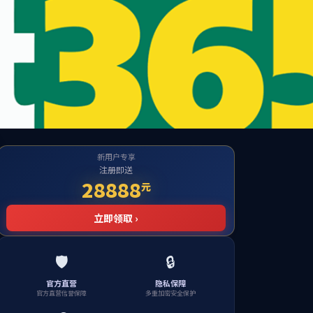
集团首页
联系我们
EN
养
团队科研
员工发展
党群工作
国际交流